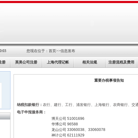
:03
您现在位于：
首页
>>
信息发布
注册
英美公司注册
上海代理记帐
相关法规
注册流程及费用
重要办税事项告知
纳税扣款银行：
农行、建行、工行、浦发银行、上海银行、农商银行、交
电子申报服务商：
博天公司
51001696
华博公司
96588
龙山公司
33060038
、
33060078
神计公司
62111929