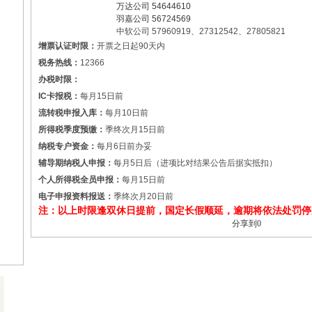
万达公司
54644610
羽嘉公司
56724569
中软公司
57960919
、
27312542
、
27805821
增票认证时限：
开票之日起
90
天内
税务热线：
12366
办税时限：
IC
卡报税：
每月
15
日前
流转税申报入库：
每月
10
日前
所得税季度预缴：
季终次月
15
日前
纳税专户资金：
每月
6
日前办妥
辅导期纳税人申报：
每月
5
日后（进项比对结果公告后据实抵扣）
个人所得税全员申报：
每月
15
日前
电子申报资料报送：
季终次月
20
日前
注：以上时限逢双休日提前，国定长假顺延，逾期将依法处罚停
分享到
0